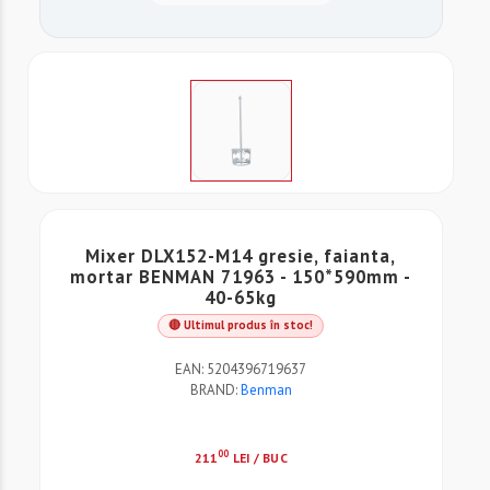
Mixer DLX152-M14 gresie, faianta,
mortar BENMAN 71963 - 150*590mm -
40-65kg
🔴 Ultimul produs în stoc!
EAN:
5204396719637
BRAND:
Benman
00
211
LEI / BUC