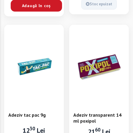
Stoc epuizat
Adaugă în coș
Adeziv tac pac 9g
Adeziv transparent 14
ml poxipol
30
12
Lei
60
21
Lei