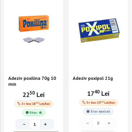
Adeziv poxilina 70g 10
Adeziv poxipol 21g
min
40
17
Lei
50
22
Lei
10
🏷 3+ buc:
15
Lei/buc
70
🏷 3+ buc:
18
Lei/buc
⚫ Stoc epuizat
🟢 Stoc: 46
−
+
−
+