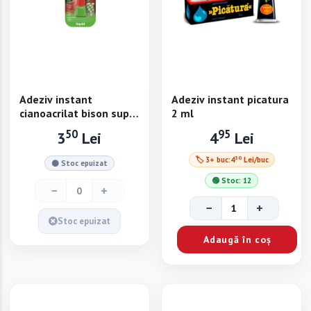
Adeziv instant
Adeziv instant picatura
cianoacrilat bison super
2 ml
glue 35400 - 3g
50
95
3
Lei
4
Lei
30
🏷 3+ buc:
4
Lei/buc
⚫ Stoc epuizat
🟢 Stoc: 12
−
+
−
+
Stoc epuizat
Adaugă în coș