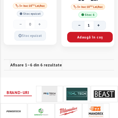
70
🏷 3+ buc:
10
Lei/buc
30
🏷 3+ buc:
18
Lei/buc
⚫ Stoc epuizat
🟢 Stoc: 6
−
+
−
+
Stoc epuizat
Adaugă în coș
Afisare 1–6 din 6 rezultate
BRAND-URI